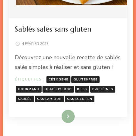
Sablés salés sans gluten
4 FÉVRIER 2025
Découvrez une nouvelle recette de sablés
salés simples à réaliser et sans gluten !
ÉTIQUETTES :
CÉTOGÈNE
GLUTENFREE
GOURMAND
HEALTHYFOOD
KETO
PROTÉINES
SABLÉS
SANSAMIDON
SANSGLUTEN
Lire la suite