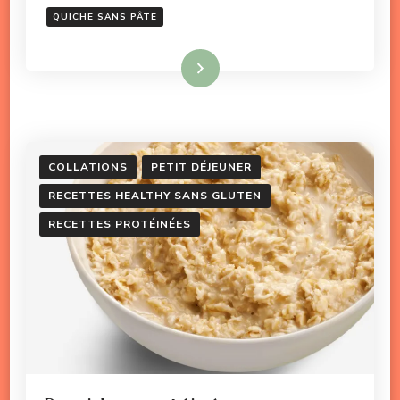
QUICHE SANS PÂTE
Lire la suite
COLLATIONS
PETIT DÉJEUNER
RECETTES HEALTHY SANS GLUTEN
RECETTES PROTÉINÉES