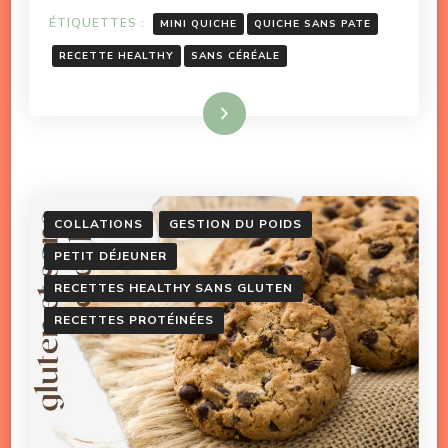
ÉTIQUETTES :
MINI QUICHE
QUICHE SANS PATE
RECETTE HEALTHY
SANS CÉRÉALE
Lire la suite
COLLATIONS
GESTION DU POIDS
PETIT DÉJEUNER
RECETTES HEALTHY SANS GLUTEN
RECETTES PROTÉINÉES