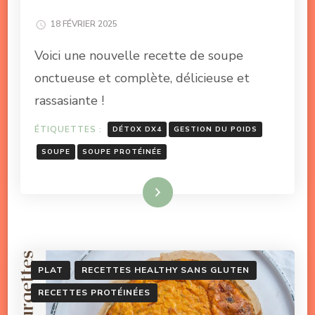
18 FÉVRIER 2025
Voici une nouvelle recette de soupe
onctueuse et complète, délicieuse et
rassasiante !
ÉTIQUETTES :
DÉTOX DX4
GESTION DU POIDS
SOUPE
SOUPE PROTÉINÉE
Lire la suite
PLAT
RECETTES HEALTHY SANS GLUTEN
RECETTES PROTÉINÉES