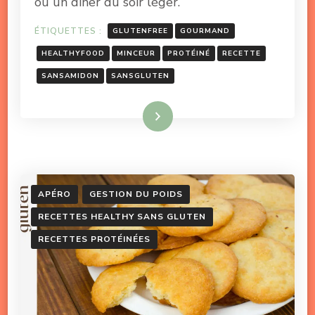
ou un dîner du soir léger.
ÉTIQUETTES :
GLUTENFREE
GOURMAND
HEALTHYFOOD
MINCEUR
PROTÉINÉ
RECETTE
SANSAMIDON
SANSGLUTEN
Lire la suite
APÉRO
GESTION DU POIDS
RECETTES HEALTHY SANS GLUTEN
RECETTES PROTÉINÉES