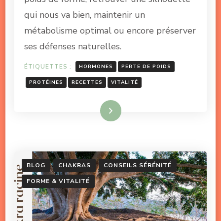
qui nous va bien, maintenir un
métabolisme optimal ou encore préserver
ses défenses naturelles.
ÉTIQUETTES :
HORMONES
PERTE DE POIDS
PROTÉINES
RECETTES
VITALITÉ
Lire la suite
BLOG
CHAKRAS
CONSEILS SÉRÉNITÉ
FORME & VITALITÉ