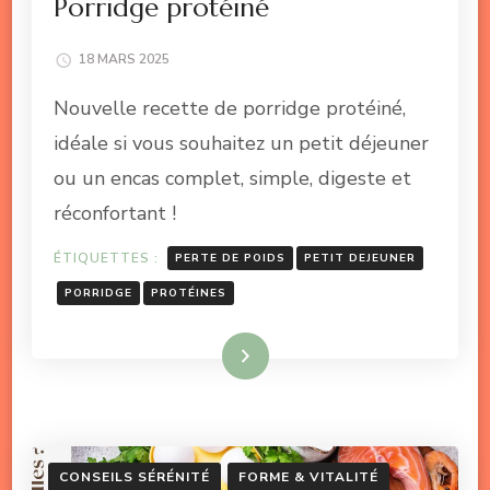
Porridge protéiné
18 MARS 2025
Nouvelle recette de porridge protéiné,
idéale si vous souhaitez un petit déjeuner
ou un encas complet, simple, digeste et
réconfortant !
ÉTIQUETTES :
PERTE DE POIDS
PETIT DEJEUNER
PORRIDGE
PROTÉINES
Lire la suite
CONSEILS SÉRÉNITÉ
FORME & VITALITÉ