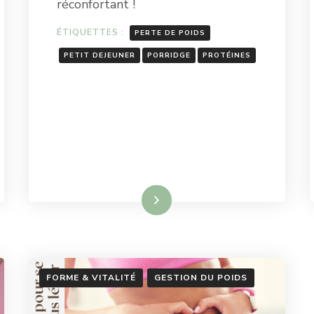
réconfortant !
ÉTIQUETTES :
PERTE DE POIDS
PETIT DEJEUNER
PORRIDGE
PROTÉINES
Lire la suite
FORME & VITALITÉ
GESTION DU POIDS