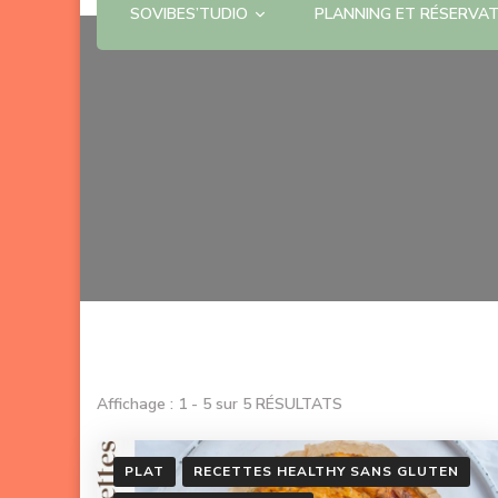
SOVIBES’TUDIO
PLANNING ET RÉSERVA
Affichage : 1 - 5 sur 5 RÉSULTATS
PLAT
RECETTES HEALTHY SANS GLUTEN