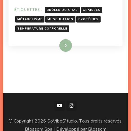
ÉTIQUETTES :
BRÛLER DU GRAS
GRAISSES
MÉTABOLISME
MUSCULATION
PROTÉINES
TEMPÉRATURE CORPORELLE
Lire la suite
© Copyright 2026
SoVibeS'tudio
. Tous droits réservés.
Blossom Spa | Développé par
Blossom