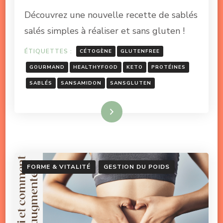
Découvrez une nouvelle recette de sablés
salés simples à réaliser et sans gluten !
ÉTIQUETTES :
CÉTOGÈNE
GLUTENFREE
GOURMAND
HEALTHYFOOD
KETO
PROTÉINES
SABLÉS
SANSAMIDON
SANSGLUTEN
Lire la suite
FORME & VITALITÉ
GESTION DU POIDS