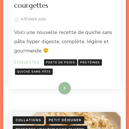
courgettes
4 FÉVRIER 2025
Voici une nouvelle recette de quiche sans
pâte hyper digeste, complète, légère et
gourmande
ÉTIQUETTES :
PERTE DE POIDS
PROTÉINES
QUICHE SANS PÂTE
Lire la suite
COLLATIONS
PETIT DÉJEUNER