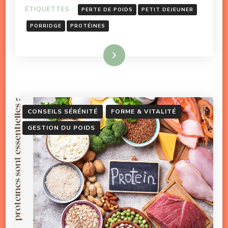
ÉTIQUETTES :
PERTE DE POIDS
PETIT DEJEUNER
PORRIDGE
PROTÉINES
Lire la suite
CONSEILS SÉRÉNITÉ
FORME & VITALITÉ
GESTION DU POIDS