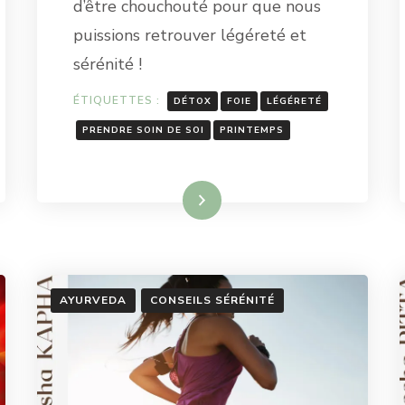
d’être chouchouté pour que nous
puissions retrouver légéreté et
sérénité !
ÉTIQUETTES :
DÉTOX
FOIE
LÉGÉRETÉ
PRENDRE SOIN DE SOI
PRINTEMPS
Lire la suite
AYURVEDA
CONSEILS SÉRÉNITÉ