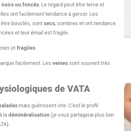
 noirs ou foncés
. Le regard peut être terne et
 elles ont facilement tendance à gercer. Les
t être bouclés, sont
secs
, sombres et ont tendance
oncées et leur émail est fragile.
tries et
fragiles
.
marque facilement. Les
veines
sont souvent très
hysiologiques de VATA
malades
mais guérissent vite. C’est le profil
à la
déminéralisation
(je vous partagerai plus loin
TA).