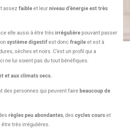
est assez
faible
et leur
niveau d’énergie est très
 elle aussi à être très
irrégulière
pouvant passer
Son
système digestif
est donc
fragile
et est à
dures, sèches et noirs. C’est un profil qui a
i ne lui soient pas du tout bénéfiques.
nt et aux climats secs.
nt des personnes qui peuvent faire
beaucoup de
 des
règles peu abondantes
, des
cycles cours
et
tre très irrégulières.