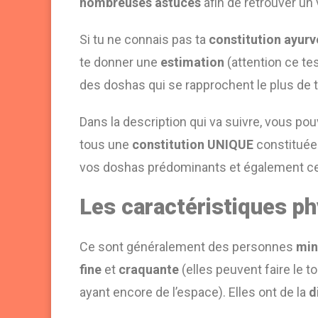
nombreuses astuces
afin de retrouver un 
Si tu ne connais pas ta
constitution ayur
te donner une
estimation
(attention ce te
des doshas qui se rapprochent le plus de t
Dans la description qui va suivre, vous po
tous une
constitution UNIQUE
constituée 
vos doshas prédominants et également ceu
Les caractéristiques p
Ce sont généralement des personnes
min
fine
et
craquante
(elles peuvent faire le t
ayant encore de l’espace). Elles ont de la
d