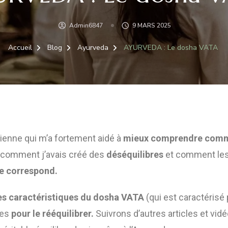
Admin6847
9 MARS 2025
Accueil
Blog
Ayurveda
AYURVEDA : Le dosha VATA
ienne qui m’a fortement aidé à
mieux comprendre comm
s comment j’avais créé des
déséquilibres
et comment le
me correspond.
es caractéristiques du dosha VATA
(qui est caractérisé 
tes
pour le rééquilibrer.
Suivrons d’autres articles et vidé