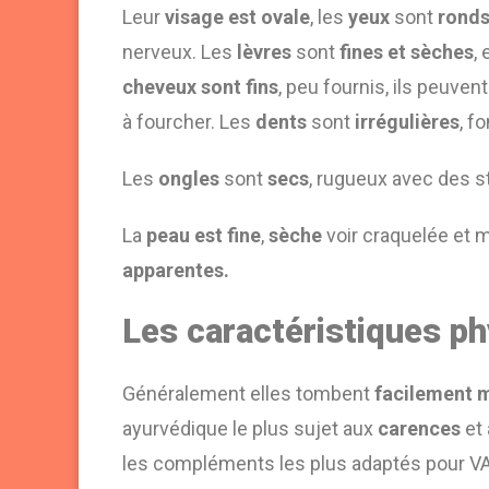
Leur
visage est ovale
, les
yeux
sont
ronds
nerveux. Les
lèvres
sont
fines et sèches
,
cheveux sont fins
, peu fournis, ils peuven
à fourcher. L
es
dents
sont
irrégulières
, f
Les
ongles
sont
secs
, rugueux avec des s
La
peau est fine
,
sèche
voir craquelée et 
apparentes.
Les caractéristiques p
Généralement elles tombent
facilement 
ayurvédique le plus sujet aux
carences
et 
les compléments les plus adaptés pour VA