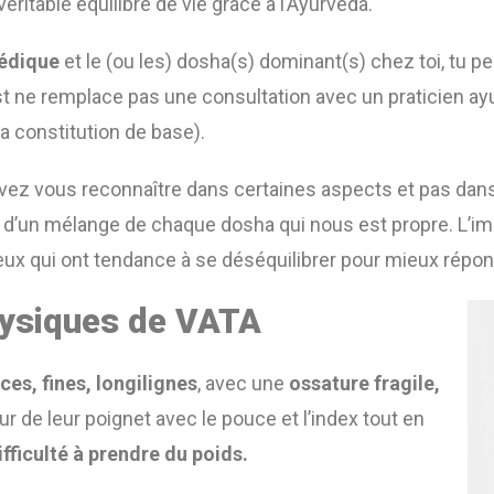
véritable équilibre de vie grâce à l’Ayurveda.
védique
et le (ou les) dosha(s) dominant(s) chez toi, tu p
st ne remplace pas une consultation avec un praticien ayu
a constitution de base).
uvez vous reconnaître dans certaines aspects et pas dans
d’un mélange de chaque dosha qui nous est propre. L’impo
x qui ont tendance à se déséquilibrer pour mieux répond
hysiques de VATA
ces, fines, longilignes
, avec une
ossature fragile,
our de leur poignet avec le pouce et l’index tout en
ifficulté à prendre du poids.