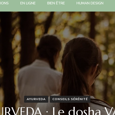
TIONS
EN LIGNE
BIEN ÊTRE
HUMAN DESIGN
AYURVEDA
CONSEILS SÉRÉNITÉ
RVEDA : Le dosha 