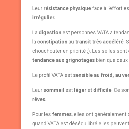
Leur
résistance physique
face à l’effort 
irrégulier.
La
digestion
est personnes VATA a tendance
la
constipation
au
transit très accéléré
. 
chouchouter en priorité ;). Les selles sont 
tendance aux grignotages
bien que ceux c
Le profil VATA est
sensible au froid, au ve
Leur
sommeil
est
léger
et
difficile
. Ce so
rêves
.
Pour les
femmes
, elles ont généralement
quand VATA est déséquilibré elles peuvent ê