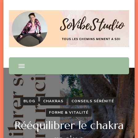
SoVibeS'tudio
Tous les chemins mènent à soi
BLOG
CHAKRAS
CONSEILS SÉRÉNITÉ
FORME & VITALITÉ
Rééquilibrer le chakra