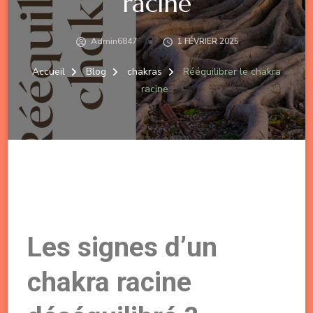
racine
Admin6847
1 FÉVRIER 2025
Accueil
Blog
chakras
Rééquilibrer le chakra
racine
Les signes d’un
chakra racine