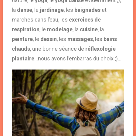
nature, le
yoga
, le
yoga danse
évidemment ;),
la
danse
, le
jardinage
, les
baignades
et
marches dans l’eau, les
exercices de
respiration
, le
modelage
, la
cuisine
, la
peinture
, le
dessin
, les
massages
, les
bains
chauds
, une bonne séance de
réflexologie
plantaire
…nous avons l’embarras du choix ;)…