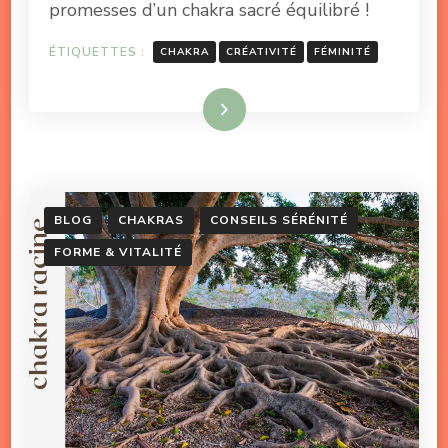
promesses d’un chakra sacré équilibré !
ÉTIQUETTES :
CHAKRA
CRÉATIVITÉ
FÉMINITÉ
Lire la suite
BLOG
CHAKRAS
CONSEILS SÉRÉNITÉ
FORME & VITALITÉ