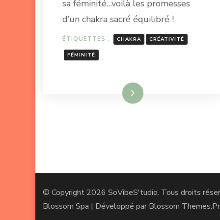
sa féminité…voilà les promesses
d’un chakra sacré équilibré !
ÉTIQUETTES :
CHAKRA
CRÉATIVITÉ
FÉMINITÉ
Lire la suite
© Copyright 2026
SoVibeS'tudio
. Tous droits rése
Blossom Spa | Développé par
Blossom Themes
.P