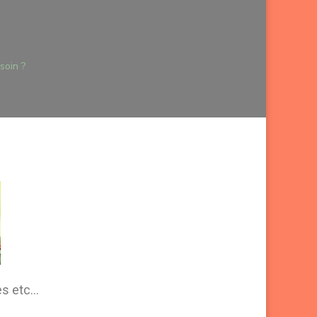
soin ?
ges etc…