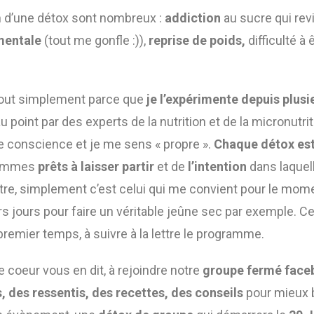
in d’une détox sont nombreux :
addiction
au sucre qui rev
mentale
(tout me gonfle :)),
reprise de poids,
difficulté à 
? tout simplement parce que
je l’expérimente depuis plus
 point par des experts de la nutrition et de la micronutri
de conscience et je me sens « propre ».
Chaque détox est
sommes
prêts à laisser partir
et de
l’intention
dans laquell
, simplement c’est celui qui me convient pour le moment
s jours pour faire un véritable jeûne sec par exemple. Ce
 premier temps, à suivre à la lettre le programme.
 le coeur vous en dit, à rejoindre notre
groupe fermé face
s, des ressentis, des recettes, des conseils
pour mieux b